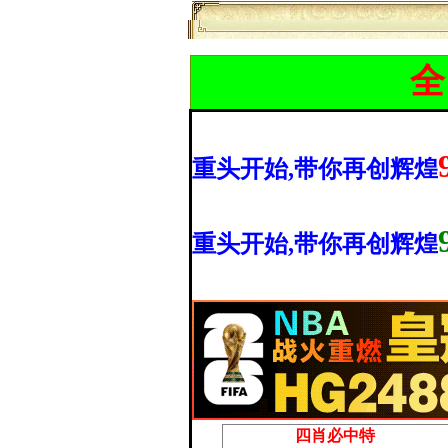
全
重头开始,带你再创辉煌
重头开始,带你再创辉煌
四肖必中特