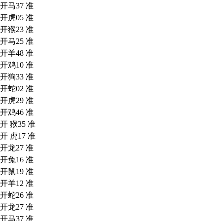
开马37 准
开虎05 准
开猴23 准
开马25 准
开羊48 准
开鸡10 准
开狗33 准
开蛇02 准
开虎29 准
开鸡46 准
开 猴35 准
开 虎17 准
开龙27 准
开兔16 准
开鼠19 准
开羊12 准
开蛇26 准
开龙27 准
开马37 准