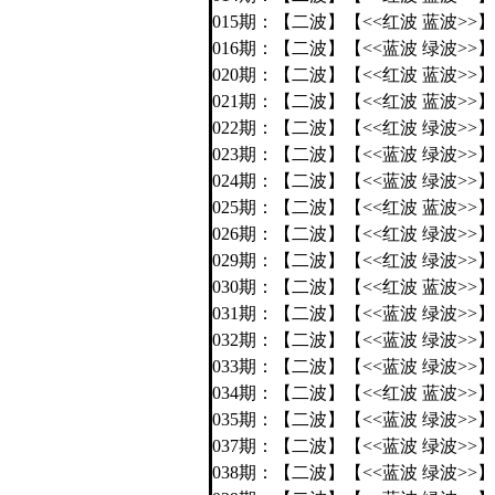
015期：【二波】【<<红波 蓝波
>>】
016期：【二波】【<<蓝波 绿波
>>】
020期：【二波】【<<红波 蓝波
>>】
021期：【二波】【<<红波 蓝波
>>】
022期：【二波】【<<红波 绿波
>>】
023期：【二波】【<<蓝波 绿波
>>】
024期：【二波】【<<蓝波 绿波
>>】
025期：【二波】【<<红波 蓝波
>>】
026期：【二波】【<<红波 绿波
>>】
029期：【二波】【<<红波 绿波
>>】
030期：【二波】【<<红波 蓝波
>>】
031期：【二波】【<<蓝波 绿波
>>】
032期：【二波】【<<蓝波 绿波
>>】
033期：【二波】【<<蓝波 绿波
>>】
034期：【二波】【<<红波 蓝波
>>】
035期：【二波】【<<蓝波 绿波
>>】
037期：【二波】【<<蓝波 绿波
>>】
038期：【二波】【<<蓝波 绿波
>>】