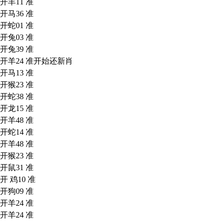
开羊11 准
开马36 准
开蛇01 准
开兔03 准
开兔39 准
开羊24 准开始还新肖
开马13 准
开猴23 准
开蛇38 准
开龙15 准
开羊48 准
开蛇14 准
开羊48 准
开猴23 准
开鼠31 准
开 鸡10 准
开狗09 准
开羊24 准
开羊24 准