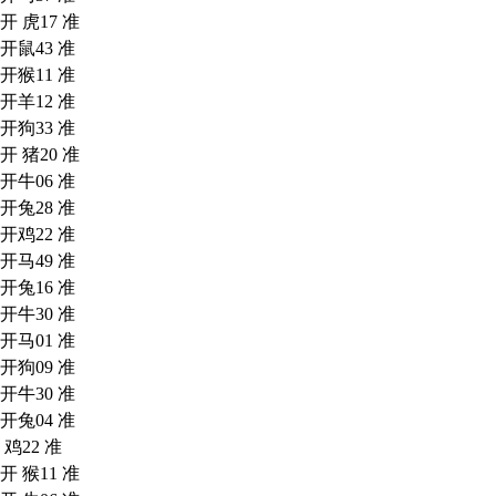
开 虎17 准
开鼠43 准
开猴11 准
开羊12 准
开狗33 准
开 猪20 准
开牛06 准
开兔28 准
开鸡22 准
开马49 准
开兔16 准
开牛30 准
开马01 准
开狗09 准
开牛30 准
开兔04 准
鸡22 准
开 猴11 准