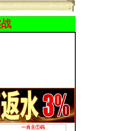
实战
一肖主①码