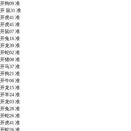
开狗09 准
开 鼠31 准
开虎41 准
开虎41 准
开鼠07 准
开兔16 准
开龙39 准
开蛇02 准
开猪08 准
开马37 准
开狗21 准
开牛06 准
开龙15 准
开羊24 准
开龙03 准
开兔28 准
开蛇26 准
开虎41 准
开蛇26 准